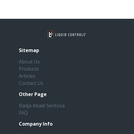
Sitemap
About Us
Products
Articles
Contact Us
Other Page
Badja Abadi Sentosa
FAQ
Company Info