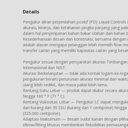
Details
Pengukur aliran perpindahan positif (PD) Liquid Control
akurasi, kinerja, dan ketahanan jangka panjang yang paling
dalam hal penyimpanan bahan bakar olahan dan bahan bak
Kesederhanaan desain dan konstruksi, bersama dengan ni
adalah alasan mengapa pelanggan lebih memilih flow me
transfer cairan yang memiliki kapasitas cairan yang besar
Pengukur sesuai dengan persyaratan akurasi Timbangan
Internasional dan NIST.
Akurasi Berkelanjutan — tidak ada kontak logam-ke-log
pengukuran berarti penurunan akurasi minimal dari waktu
ulang lebih sedikit, dan masa pakai lebih lama.
Rentang Suhu Lebar — produk dapat diukur secara akurat 
hingga 160 ° F (71 ° C).
Rentang Viskositas Lebar — Pengukur LC dapat menguku
dari kurang dari 30 SSU (kurang dari 1 centipoise) hingg
(325.000 centipoise).
Adaptasi Maksimum — desain sudut kanan dengan piliha
elbow/fitting khusus memberikan fleksibilitas pemasanga