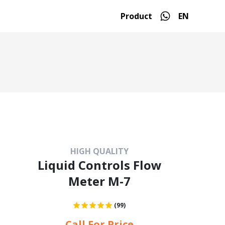
Product
EN
HIGH QUALITY
Liquid Controls Flow
Meter M-7
(99)
Call For Price