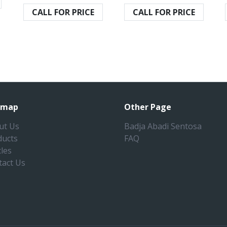
CALL FOR PRICE
CALL FOR PRICE
emap
Other Page
ut Us
Badja Abadi Sentosa
ducts
FAQ
cles
tact Us