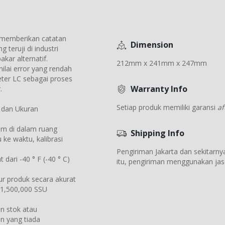
s memberikan catatan
Dimension
 teruji di industri
ar alternatif.
212mm x 241mm x 247mm
lai error yang rendah
ter LC sebagai proses
Warranty Info
.
Setiap produk memiliki garansi
af
 dan Ukuran
am di dalam ruang
Shipping Info
 ke waktu, kalibrasi
Pengiriman Jakarta dan sekitarnya 
dari -40 ° F (-40 ° C)
itu, pengiriman menggunakan jasa
r produk secara akurat
a 1,500,000 SSU
n stok atau
n yang tiada