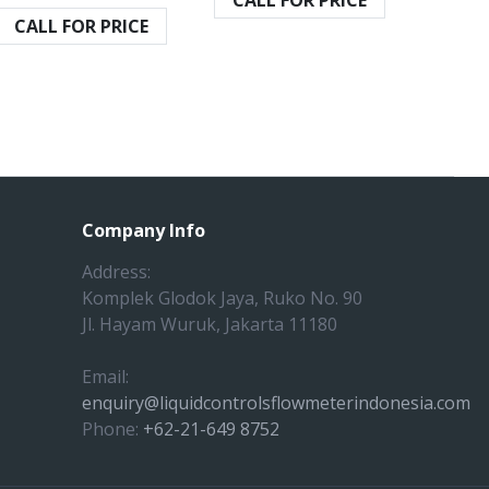
CALL FOR PRICE
CALL FOR PRICE
Company Info
Address:
Komplek Glodok Jaya, Ruko No. 90
Jl. Hayam Wuruk, Jakarta 11180
Email:
enquiry@liquidcontrolsflowmeterindonesia.com
Phone:
+62-21-649 8752