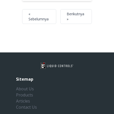
«
Berikutnya
Sebelumnya
»
Sitemap
About Us
Products
Articles
Contact Us