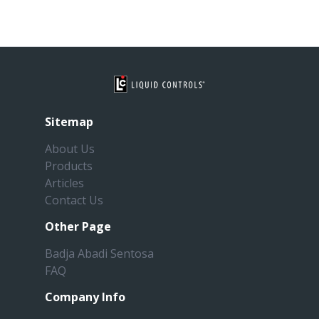
Sitemap
About Us
Products
Articles
Contact Us
Other Page
Badja Abadi Sentosa
FAQ
Company Info